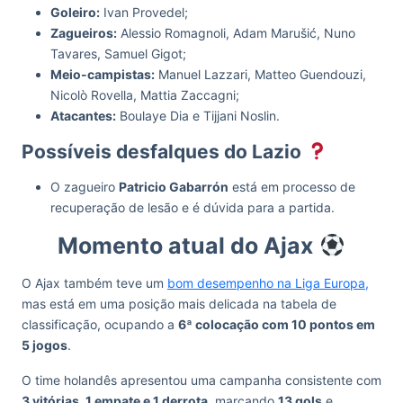
Goleiro:
Ivan Provedel;
Zagueiros:
Alessio Romagnoli, Adam Marušić, Nuno
Tavares, Samuel Gigot;
Meio-campistas:
Manuel Lazzari, Matteo Guendouzi,
Nicolò Rovella, Mattia Zaccagni;
Atacantes:
Boulaye Dia e Tijjani Noslin.
Possíveis desfalques do Lazio
O zagueiro
Patricio Gabarrón
está em processo de
recuperação de lesão e é dúvida para a partida.
Momento atual do Ajax
O Ajax também teve um
bom desempenho na Liga Europa,
mas está em uma posição mais delicada na tabela de
classificação, ocupando a
6ª colocação com 10 pontos em
5 jogos
.
O time holandês apresentou uma campanha consistente com
3 vitórias, 1 empate e 1 derrota
, marcando
13 gols
e