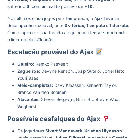
sofrendo
3
, com um saldo positivo de
+10
.
Nos últimos cinco jogos pela temporada, o Ajax teve um
desempenho razoável, com
3 vitórias, 1 empate e 1 derrota
.
Com o apoio de sua torcida a equipe vai tentar surpreender
o líder da classificação.
Escalação provável do Ajax
Goleiro:
Remko Pasveer;
Zagueiros:
Devyne Rensch, Josip Šutalo, Jorrel Hato,
Youri Baas;
Meio-campistas:
Davy Klaassen, Kenneth Taylor,
Branco van den Boomen;
Atacantes:
Steven Bergwijn, Brian Brobbey e Wout
Weghorst.
Possíveis desfalques do Ajax
Os jogadores
Sivert Mannsverk, Kristian Hlynsson
(meio-campistas),
Julian Rijkhoff
(atacante) e
Gastón