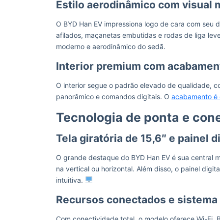
Estilo aerodinâmico com visual
O BYD Han EV impressiona logo de cara com seu desig
afilados, maçanetas embutidas e rodas de liga le
moderno e aerodinâmico do sedã.
Interior premium com acabament
O interior segue o padrão elevado de qualidade, co
panorâmico e comandos digitais. O
acabamento é 
Tecnologia de ponta e cone
Tela giratória de 15,6″ e painel 
O grande destaque do BYD Han EV é sua central mu
na vertical ou horizontal. Além disso, o painel dig
intuitiva.
Recursos conectados e sistema
Com conectividade total, o modelo oferece Wi-Fi,