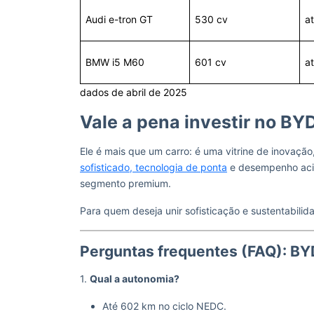
Audi e-tron GT
530 cv
a
BMW i5 M60
601 cv
a
dados de abril de 2025
Vale a pena investir no B
Ele é mais que um carro: é uma vitrine de inovação,
sofisticado, tecnologia de ponta
e desempenho acim
segmento premium.
Para quem deseja unir sofisticação e sustentabili
Perguntas frequentes (FAQ): B
1.
Qual a autonomia?
Até 602 km no ciclo NEDC.