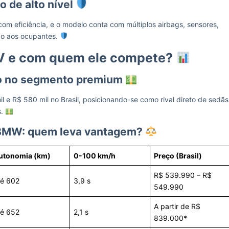
o de alto nível
com eficiência, e o modelo conta com múltiplos airbags, sensores,
ão aos ocupantes.
V e com quem ele compete?
to no segmento premium
e R$ 580 mil no Brasil, posicionando-se como rival direto de sedãs
s.
 BMW: quem leva vantagem?
utonomia (km)
0-100 km/h
Preço (Brasil)
R$ 539.990 – R$
té 602
3,9 s
549.990
A partir de R$
té 652
2,1 s
839.000*