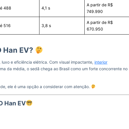
A partir de R$
té 488
4,1 s
749.990
A partir de R$
té 516
3,8 s
670.950
YD Han EV?
 luxo e eficiência elétrica. Com visual impactante,
interior
a da média, o sedã chega ao Brasil como um forte concorrente no
dade, ele é uma opção a considerar com atenção.
YD Han EV