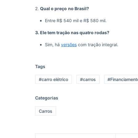
2.
Qual o preço
no Brasil?
Entre R$ 540 mil e R$ 580 mil.
3. Ele tem tração nas quatro rodas?
Sim, há
versões
com tração integral.
Tags
#carro elétrico
#carros
#Financiament
Categorias
Carros