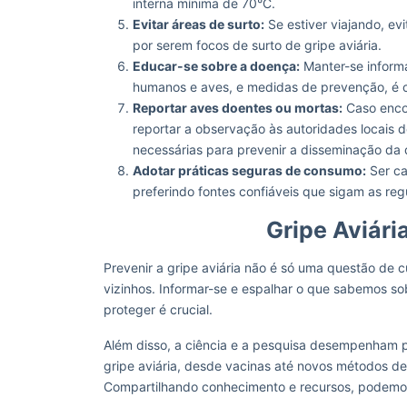
interna mínima de 70°C.
Evitar áreas de surto:
Se estiver viajando, ev
por serem focos de surto de gripe aviária.
Educar-se sobre a doença:
Manter-se informa
humanos e aves, e medidas de prevenção, é cr
Reportar aves doentes ou mortas:
Caso encon
reportar a observação às autoridades locais d
necessárias para prevenir a disseminação da
Adotar práticas seguras de consumo:
Ser ca
preferindo fontes confiáveis que sigam as r
Gripe Aviári
Prevenir a gripe aviária não é só uma questão de
vizinhos. Informar-se e espalhar o que sabemos s
proteger é crucial.
Além disso, a ciência e a pesquisa desempenham p
gripe aviária, desde vacinas até novos métodos d
Compartilhando conhecimento e recursos, podemos f