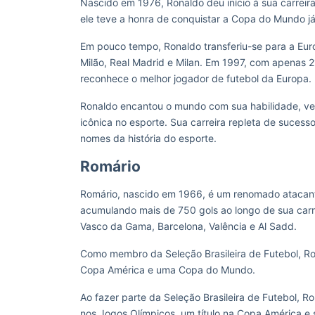
Nascido em 1976, Ronaldo deu início à sua carreira 
ele teve a honra de conquistar a Copa do Mundo já
Em pouco tempo, Ronaldo transferiu-se para a Eu
Milão, Real Madrid e Milan.
Em 1997, com apenas 21
reconhece o melhor jogador de futebol da Europa.
Ronaldo encantou o mundo com sua habilidade, vel
icônica no esporte. Sua carreira repleta de sucess
nomes da história do esporte.
Romário
Romário, nascido em 1966, é um renomado atacante 
acumulando mais de 750 gols ao longo de sua carre
Vasco da Gama, Barcelona, Valência e Al Sadd.
Como membro da Seleção Brasileira de Futebol, R
Copa América e uma Copa do Mundo.
Ao fazer parte da Seleção Brasileira de Futebol, 
nos Jogos Olímpicos, um título na Copa América