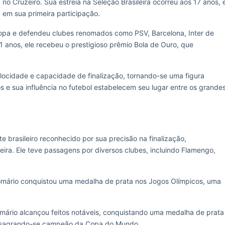
no Cruzeiro. Sua estreia na Seleção Brasileira ocorreu aos 17 anos, 
 em sua primeira participação.
ropa e defendeu clubes renomados como PSV, Barcelona, Inter de
 anos, ele recebeu o prestigioso prêmio Bola de Ouro, que
ocidade e capacidade de finalização, tornando-se uma figura
os e sua influência no futebol estabelecem seu lugar entre os grande
brasileiro reconhecido por sua precisão na finalização,
ira. Ele teve passagens por diversos clubes, incluindo Flamengo,
omário conquistou uma medalha de prata nos Jogos Olímpicos, uma
Romário alcançou feitos notáveis, conquistando uma medalha de prata
 e sagrando-se campeão da Copa do Mundo.