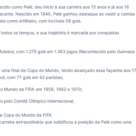
do como Pelé, deu início à sua carreira aos 15 anos e já aos 16
tacante. Nascido em 1940, Pelé ganhou destaque ao vestir a camisa
io como artilheiro, com incríveis 58 gols.
 todos os tempos, e sua trajetória é marcada por conquistas
o futebol, com 1.279 gols em 1.363 jogos (Reconhecido pelo Guinness
er uma final de Copa do Mundo, tendo alcançado essa façanha aos 1
tebol, com 77 gols em 92 partidas;
s do Mundo da FIFA: em 1958, 1962 e 1970;
o pelo Comitê Olímpico Internacional;
 da Copa do Mundo da FIFA.
rreira extraordinária que solidificou a posição de Pelé como uma