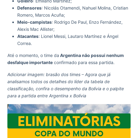
Goleiro
: Emiliano Martínez;
Defensores
: Nicolás Otamendi, Nahuel Molina, Cristian
Romero, Marcos Acuña;
Meio-campistas
: Rodrigo De Paul, Enzo Fernández,
Alexis Mac Allister;
Atacantes
: Lionel Messi, Lautaro Martínez e Ángel
Correa.
Até o momento, o time da
Argentina não possui nenhum
desfalque importante
confirmado para essa partida.
Adicionar imagem: brasão dos times – Agora que já
analisamos todos os detalhes do líder da tabela de
classificação, confira o desempenho da Bolívia e o palpite
para a partida entre Argentina x Bolívia