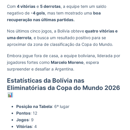
Com
4 vitórias
e
5 derrotas
, a equipe tem um saldo
negativo de
-4 gols
, mas tem mostrado uma
boa
recuperação nas últimas partidas.
Nos últimos cinco jogos, a Bolívia obteve
quatro vitórias e
uma derrota
, e busca um resultado positivo para se
aproximar da zona de classificação da Copa do Mundo.
Embora jogue fora de casa, a equipe boliviana, liderada por
jogadores fortes como
Marcelo Moreno
, espera
surpreender e desafiar a Argentina.
Estatísticas da Bolívia nas
Eliminatórias da Copa do Mundo 2026
Posição na Tabela
: 6ª lugar
Pontos
: 12
Jogos
: 9
Vitórias
: 4