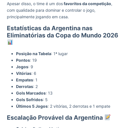
Apesar disso, o time é um dos
favoritos da competição
,
com qualidade para dominar e controlar o jogo,
principalmente jogando em casa.
Estatísticas da Argentina nas
Eliminatórias da Copa do Mundo 2026
Posição na Tabela
: 1ª lugar
Pontos
: 19
Jogos
: 9
Vitórias
: 6
Empates
: 1
Derrotas
: 2
Gols Marcados
: 13
Gols Sofridos
: 5
Últimos 5 Jogos
: 2 vitórias, 2 derrotas e 1 empate
Escalação Provável da Argentina