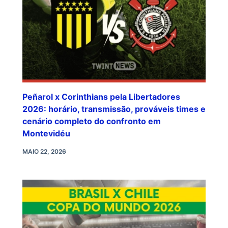
Peñarol x Corinthians pela Libertadores
2026: horário, transmissão, prováveis times e
cenário completo do confronto em
Montevidéu
MAIO 22, 2026