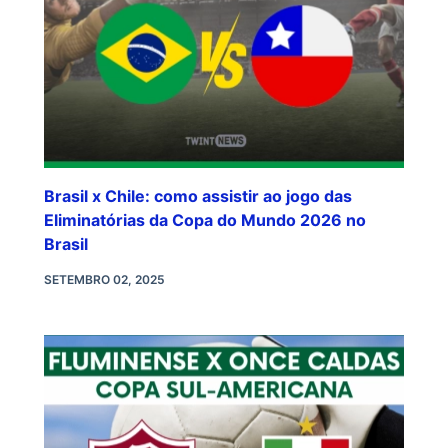
Brasil x Chile: como assistir ao jogo das
Eliminatórias da Copa do Mundo 2026 no
Brasil
SETEMBRO 02, 2025