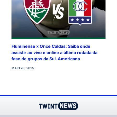
Fluminense x Once Caldas: Saiba onde
assistir ao vivo e online a última rodada da
fase de grupos da Sul-Americana
MAIO 28, 2025