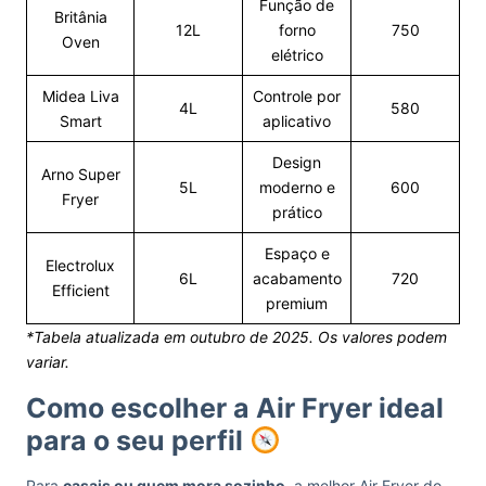
Função de
Britânia
12L
forno
750
Oven
elétrico
Midea Liva
Controle por
4L
580
Smart
aplicativo
Design
Arno Super
5L
moderno e
600
Fryer
prático
Espaço e
Electrolux
6L
acabamento
720
Efficient
premium
*Tabela atualizada em outubro de 2025. Os valores podem
variar.
Como escolher a Air Fryer ideal
para o seu perfil
Para
casais ou quem mora sozinho
, a melhor Air Fryer do