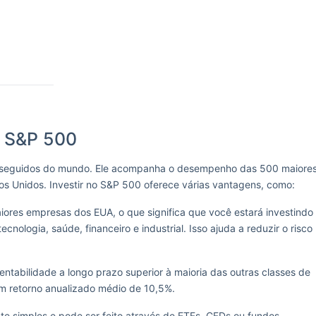
o S&P 500
s seguidos do mundo. Ele acompanha o desempenho das 500 maiore
os Unidos. Investir no S&P 500 oferece várias vantagens, como:
res empresas dos EUA, o que significa que você estará investindo
ologia, saúde, financeiro e industrial. Isso ajuda a reduzir o risco
ntabilidade a longo prazo superior à maioria das outras classes de
um retorno anualizado médio de 10,5%.
te simples e pode ser feito através de ETFs, CFDs ou fundos